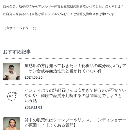
自分自身、幼少の頃からアレルギー体質＆敏感肌の医者泣かせでした。僕と同じよう
に自分自身あるいは家族が肌トラブルで悩む方々と情報交換出来れば幸いです。
（
当サイトへようこそ
）
おすすめ記事
敏感肌の方は知っておきたい！化粧品の成分表示にはア
ニオン合成界面活性剤と書かれていない件
2024.05.30
インティバリの洗顔石けんは安すぎて使うのが不安？い
やいや、値段で品質を判断するのは間違えでしょ？と、
いう話
2018.11.01
背中の肌荒れはシャンプーやリンス、コンディショナー
が原因！？【よくある質問】