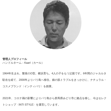
管理人プロフィール
ハンドルネーム：Kaarl（カール）
1964年生まれ、蟹座のO型。横浜育ち。4人の子をもつ父親です。6年間のジャカルタ
駐在を経て、2000年よりバリ島へ移住。娘の肌トラブルをきっかけに、ナチュラル・
コスメブランド〈インティバリ〉を創業。
2021年、コロナ禍の影響によりバリ島から群馬県みどり市に拠点を移し、今はセレク
トショップ〈INTI STYLE〉を運営しています。