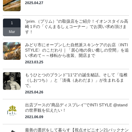
2025.04.27
”prim.（プリム）”の取扱店をご紹介！イオンスタイル高
1
崎１Fの「ぐんまるしぇコーナー」でお買い求め頂けま
す！
Mar
みどり市にオープンした自然派スキンケアのお店〈INTI
STYLE〉のこだわり｜「居心地の良い癒しの空間」を追
い求めて～～移転から改装、開店まで
2023.03.25
もうひとつのブランド”11°2”の誕生秘話。そして「塩椎
（しおつち）」と「淡魂（あわだま）」が生まれるま
で。
2025.04.26
出店ブースの”商品ディスプレイ”でINTI STYLE @stand
の世界観を伝えたい！
2021.06.09
最善の選択をして暮らす【視点オピニオン21バックナン