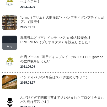
へようこそ！
2023.03.20
”prim.（プリム）の取扱店”～ハンプティダンプティ太田
店にて販売中！
2025.01.31
群馬県みどり市にインティバリの輸入販売会社
8
PRIORITAS（プリオリタス）を設立しました！
Aug
出店ブースの”商品ディスプレイ”でINTI STYLE @stand
の世界観を伝えたい！
2021.06.09
インティバリの1号店はスパ併設のガネサロン
2025.04.27
ふざけすぎて閉鎖寸前まで追い込まれたブログ【今日も
バリ島は平和です】