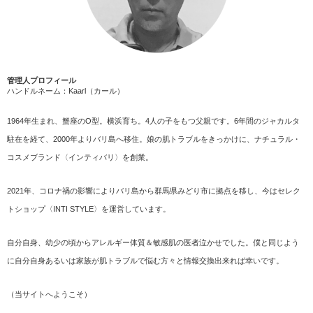
管理人プロフィール
ハンドルネーム：Kaarl（カール）
1964年生まれ、蟹座のO型。横浜育ち。4人の子をもつ父親です。6年間のジャカルタ
駐在を経て、2000年よりバリ島へ移住。娘の肌トラブルをきっかけに、ナチュラル・
コスメブランド〈インティバリ〉を創業。
2021年、コロナ禍の影響によりバリ島から群馬県みどり市に拠点を移し、今はセレク
トショップ〈INTI STYLE〉を運営しています。
自分自身、幼少の頃からアレルギー体質＆敏感肌の医者泣かせでした。僕と同じよう
に自分自身あるいは家族が肌トラブルで悩む方々と情報交換出来れば幸いです。
（
当サイトへようこそ
）