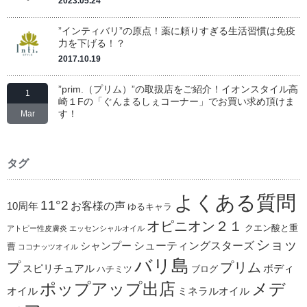
2023.05.24
”インティバリ”の原点！薬に頼りすぎる生活習慣は免疫
力を下げる！？
2017.10.19
”prim.（プリム）”の取扱店をご紹介！イオンスタイル高
1
崎１Fの「ぐんまるしぇコーナー」でお買い求め頂けま
す！
Mar
タグ
よくある質問
11°2
お客様の声
10周年
ゆるキャラ
オピニオン２１
クエン酸と重
アトピー性皮膚炎
エッセンシャルオイル
ショッ
シューティングスターズ
シャンプー
曹
ココナッツオイル
バリ島
プ
プリム
スピリチュアル
ボディ
ハチミツ
ブログ
ポップアップ出店
メデ
オイル
ミネラルオイル