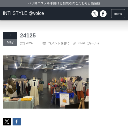
バリ島コスメを手掛ける創業者のこだわりと価値観
INTI STYLE @voice
menu
24125
1
May
2024
コメントを書く
Kaarl（カール）