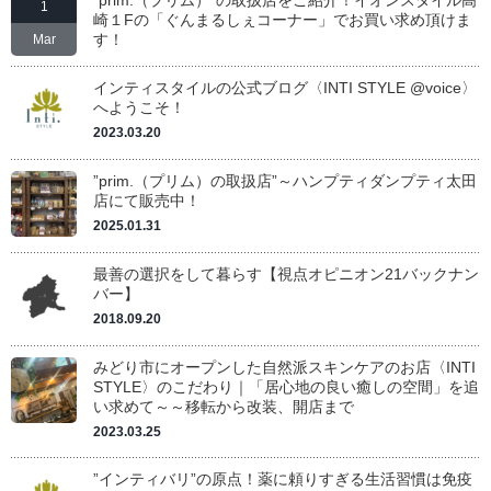
”prim.（プリム）”の取扱店をご紹介！イオンスタイル高
1
崎１Fの「ぐんまるしぇコーナー」でお買い求め頂けま
す！
Mar
インティスタイルの公式ブログ〈INTI STYLE @voice〉
へようこそ！
2023.03.20
”prim.（プリム）の取扱店”～ハンプティダンプティ太田
店にて販売中！
2025.01.31
最善の選択をして暮らす【視点オピニオン21バックナン
バー】
2018.09.20
みどり市にオープンした自然派スキンケアのお店〈INTI
STYLE〉のこだわり｜「居心地の良い癒しの空間」を追
い求めて～～移転から改装、開店まで
2023.03.25
”インティバリ”の原点！薬に頼りすぎる生活習慣は免疫