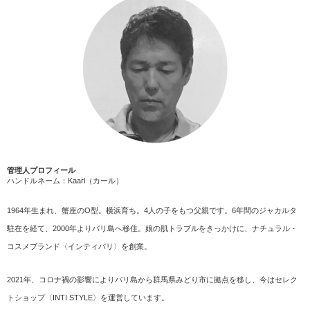
管理人プロフィール
ハンドルネーム：Kaarl（カール）
1964年生まれ、蟹座のO型。横浜育ち。4人の子をもつ父親です。6年間のジャカルタ
駐在を経て、2000年よりバリ島へ移住。娘の肌トラブルをきっかけに、ナチュラル・
コスメブランド〈インティバリ〉を創業。
2021年、コロナ禍の影響によりバリ島から群馬県みどり市に拠点を移し、今はセレク
トショップ〈INTI STYLE〉を運営しています。