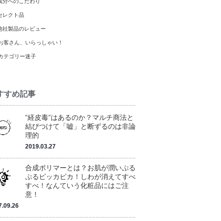
成分へのこだわり
セレクト品
他社製品のレビュー
お客さん、いらっしゃい！
カテゴリー迷子
すすめ記事
”経皮毒”はあるのか？マルチ商法と
結びつけて「嘘」と断ずるのは非論
理的
2019.03.27
合成ポリマーとは？お肌が潤いぷる
ぷるピッカピカ！しわが消えてすべ
すべ！なんていう化粧品にはご注
意！
7.09.26