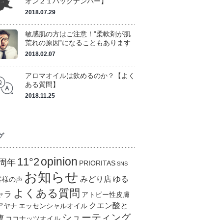
オン２１バックナンバー】
2018.07.29
敏感肌の方はご注意！”柔軟剤が肌
荒れの原因”になることもあります
2018.02.07
アロマオイルは飲めるのか？【よく
ある質問】
2018.11.25
グ
opinion
11°2
0周年
PRIORITAS
SNS
お知らせ
みどり店
ゆる
客様の声
よくある質問
ャラ
アトピー性皮膚
クエン酸と
アヤナ
エッセンシャルオイル
シューティング
曹
ココナッツオイル