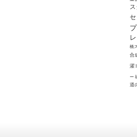
ス
セ
プ
レ
橋
合
濯
ー
道