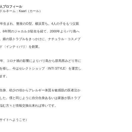
人プロフィール
ドルネーム：Kaarl（カール）
64年生まれ、蟹座のO型。横浜育ち。4人の子をもつ父親
。6年間のジャカルタ駐在を経て、2000年よりバリ島へ
。娘の肌トラブルをきっかけに、ナチュラル・コスメブ
ド〈インティバリ〉を創業。
21年、コロナ禍の影響によりバリ島から群馬県みどり市に
を移し、今はセレクトショップ〈INTI STYLE〉を運営し
ます。
自身、幼少の頃からアレルギー体質＆敏感肌の医者泣か
した。僕と同じように自分自身あるいは家族が肌トラブ
悩む方々と情報交換出来れば幸いです。
サイトへようこそ
）