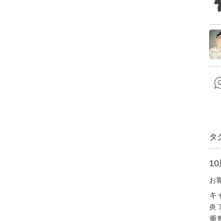
タ
1
お
キ
炎
重