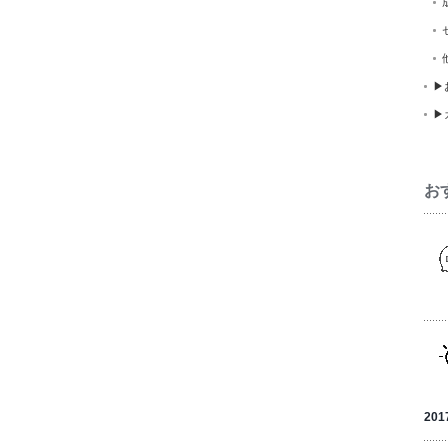
▶
▶
お
201