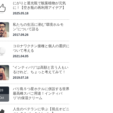
にがりと遮光瓶で観葉植物が元気
に！【空き瓶の再利用アイデア】
2025.05.18
私たちの生活に潜む”環境ホルモ
ン”について語る
2017.09.26
コロナワクチン接種と個人の選択に
ついて考える
2021.04.05
”インティバリ”は高額と言う人もい
るけれど、ちょっと考えてみて！
2019.07.16
バリ島５つ星ホテルに併設する世界
28
最高峰スパご用達！インティバ
リ”の保湿クリーム
Oct
人生のベテランに学ぶ【視点オピニ