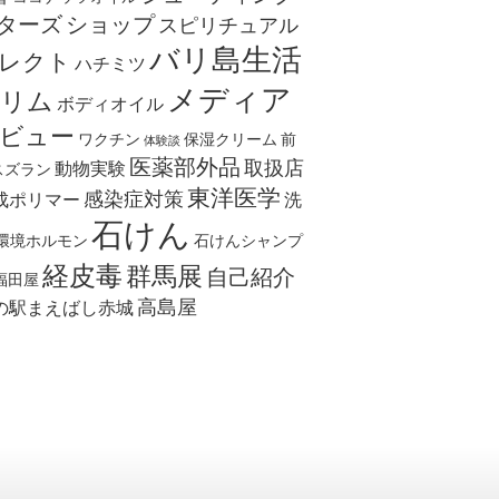
ターズ
ショップ
スピリチュアル
バリ島生活
レクト
ハチミツ
メディア
リム
ボディオイル
ビュー
ワクチン
保湿クリーム
前
体験談
医薬部外品
取扱店
動物実験
スズラン
東洋医学
感染症対策
成ポリマー
洗
石けん
環境ホルモン
石けんシャンプ
経皮毒
群馬展
自己紹介
福田屋
高島屋
の駅まえばし赤城