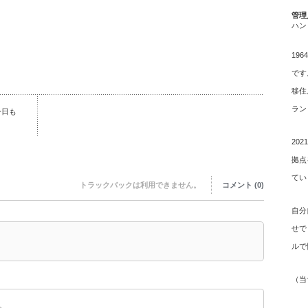
管理
ハン
19
です
移住
ラン
今日も
20
拠点
てい
トラックバックは利用できません。
コメント (0)
自分
せで
ルで
（
当
。