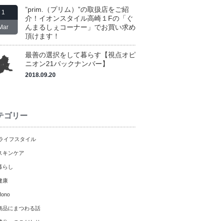
”prim.（プリム）”の取扱店をご紹
1
介！イオンスタイル高崎１Fの「ぐ
んまるしぇコーナー」でお買い求め
Mar
頂けます！
最善の選択をして暮らす【視点オピ
ニオン21バックナンバー】
2018.09.20
テゴリー
ライフスタイル
スキンケア
暮らし
健康
ono
商品にまつわる話