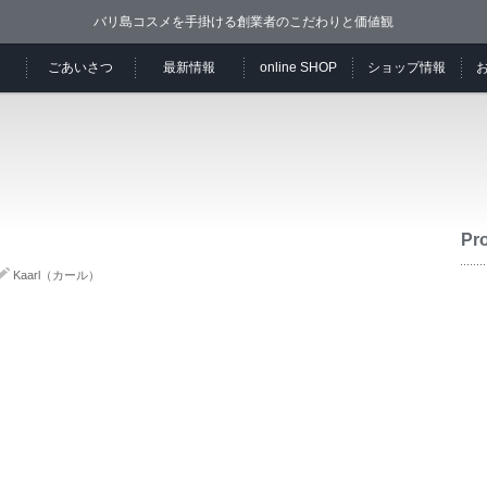
バリ島コスメを手掛ける創業者のこだわりと価値観
ごあいさつ
最新情報
online SHOP
ショップ情報
Pro
Kaarl（カール）