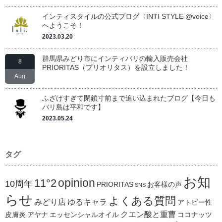
インティスタイルの公式ブログ〈INTI STYLE @voice〉
へようこそ！
2023.03.20
群馬県みどり市にインティバリの輸入販売会社
8
PRIORITAS（プリオリタス）を設立しました！
Aug
ふざけすぎて閉鎖寸前まで追い込まれたブログ【今日も
バリ島は平和です】
2023.05.24
タグ
お知
opinion
11°2
10周年
PRIORITAS
お客様の声
SNS
らせ
よくある質問
みどり店
ゆるキャラ
アトピー性
クエン酸と重曹
皮膚炎
アヤナ
エッセンシャルオイル
ココナッツ