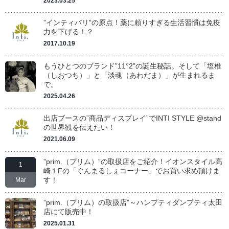
2023.03.25
”インティバリ”の原点！薬に頼りすぎる生活習慣は免疫
力を下げる！？
2017.10.19
もうひとつのブランド”11°2”の誕生秘話。そして「塩椎
（しおつち）」と「淡魂（あわだま）」が生まれるま
で。
2025.04.26
出店ブースの”商品ディスプレイ”でINTI STYLE @stand
の世界観を伝えたい！
2021.06.09
”prim.（プリム）”の取扱店をご紹介！イオンスタイル高
1
崎１Fの「ぐんまるしぇコーナー」でお買い求め頂けま
す！
Mar
”prim.（プリム）の取扱店”～ハンプティダンプティ太田
店にて販売中！
2025.01.31