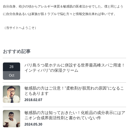
自分自身、幼少の頃からアレルギー体質＆敏感肌の医者泣かせでした。僕と同じよう
に自分自身あるいは家族が肌トラブルで悩む方々と情報交換出来れば幸いです。
（
当サイトへようこそ
）
おすすめ記事
バリ島５つ星ホテルに併設する世界最高峰スパご用達！
28
インティバリ”の保湿クリーム
Oct
敏感肌の方はご注意！”柔軟剤が肌荒れの原因”になるこ
ともあります
2018.02.07
敏感肌の方は知っておきたい！化粧品の成分表示にはア
ニオン合成界面活性剤と書かれていない件
2024.05.30