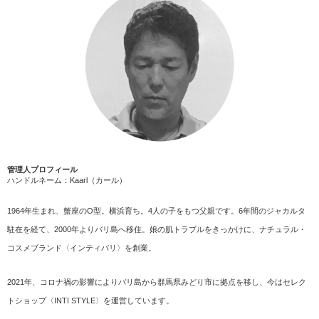
管理人プロフィール
ハンドルネーム：Kaarl（カール）
1964年生まれ、蟹座のO型。横浜育ち。4人の子をもつ父親です。6年間のジャカルタ
駐在を経て、2000年よりバリ島へ移住。娘の肌トラブルをきっかけに、ナチュラル・
コスメブランド〈インティバリ〉を創業。
2021年、コロナ禍の影響によりバリ島から群馬県みどり市に拠点を移し、今はセレク
トショップ〈INTI STYLE〉を運営しています。