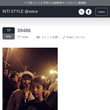
バリ島コスメを手掛ける創業者のこだわりと価値観
INTI STYLE @voice
menu
39486
18
Mar
2018
コメントを書く
Kaarl（カール）