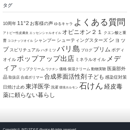
タグ
よくある質問
11°2
お客様の声
10周年
ゆるキャラ
オピニオン２１
クエン酸と重
アトピー性皮膚炎
エッセンシャルオイル
ショッ
シューティングスターズ
シャンプー
曹
ココナッツオイル
バリ島
プ
プリム
スピリチュアル
ボディ
ハチミツ
ブログ
ポップアップ出店
メデ
オイル
ミネラルオイル
ィア
医薬部外
リップクリーム
価格
保湿クリーム
動物実験
ワクチン
合成界面活性剤
子ども
品
感染症対策
取扱店
合成ポリマー
石けん
東洋医学
経皮毒
日焼け止め
洗濯
環境ホルモン
薬に頼らない暮らし
Copyright ©
INTI STYLE @voice
All rights reserved.