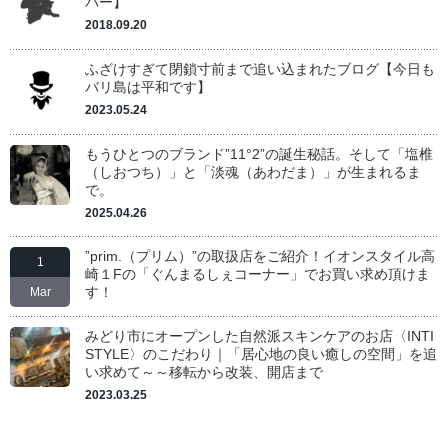
バー】
2018.09.20
ふざけすぎて閉鎖寸前まで追い込まれたブログ【今日も
バリ島は平和です】
2023.05.24
もうひとつのブランド”11°2”の誕生秘話。そして「塩椎
（しおつち）」と「淡魂（あわだま）」が生まれるま
で。
2025.04.26
”prim.（プリム）”の取扱店をご紹介！イオンスタイル高
1
崎１Fの「ぐんまるしぇコーナー」でお買い求め頂けま
す！
Mar
みどり市にオープンした自然派スキンケアのお店〈INTI
STYLE〉のこだわり｜「居心地の良い癒しの空間」を追
い求めて～～移転から改装、開店まで
2023.03.25