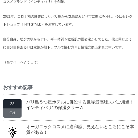
コスメブランド〈インティバリ〉を創業。
2021年、コロナ禍の影響によりバリ島から群馬県みどり市に拠点を移し、今はセレク
トショップ〈INTI STYLE〉を運営しています。
自分自身、幼少の頃からアレルギー体質＆敏感肌の医者泣かせでした。僕と同じよう
に自分自身あるいは家族が肌トラブルで悩む方々と情報交換出来れば幸いです。
（
当サイトへようこそ
）
おすすめ記事
バリ島５つ星ホテルに併設する世界最高峰スパご用達！
28
インティバリ”の保湿クリーム
Oct
オーガニックコスメに違和感、見えないところにこそ本
質がある！