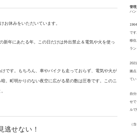
管理
ハン
だけお休みをいただいています。
19
です
移住
ー教の新年にあたる年。この日だけは外出禁止＆電気や火を使っ
ラン
20
わけです。もちろん、車やバイクも走っておらず、電気や火が
拠点
てい
っ暗。町明かりのない夜空に広がる星の数は圧巻です。このニ
と。
自分
せで
ルで
（
当
も見逃せない！