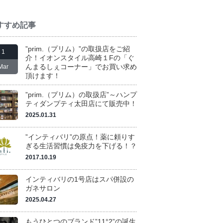
すすめ記事
”prim.（プリム）”の取扱店をご紹
1
介！イオンスタイル高崎１Fの「ぐ
んまるしぇコーナー」でお買い求め
Mar
頂けます！
”prim.（プリム）の取扱店”～ハンプ
ティダンプティ太田店にて販売中！
2025.01.31
”インティバリ”の原点！薬に頼りす
ぎる生活習慣は免疫力を下げる！？
2017.10.19
インティバリの1号店はスパ併設の
ガネサロン
2025.04.27
もうひとつのブランド”11°2”の誕生