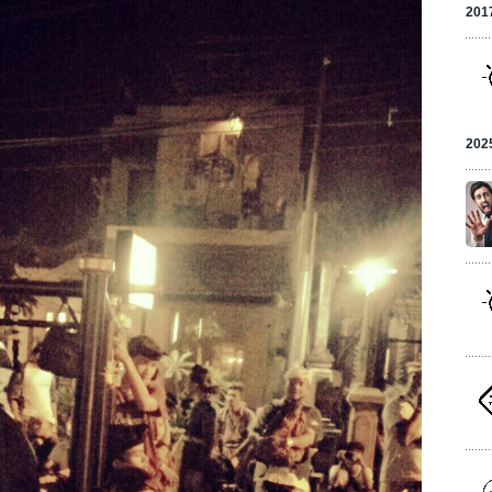
201
202