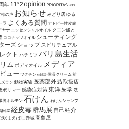
opinion
11°2
0周年
PRIORITAS
SNS
お知らせ
みどり店
ゆる
客様の声
よくある質問
ャラ
アトピー性皮膚
クエン酸と
アヤナ
エッセンシャルオイル
シューティング
曹
ココナッツオイル
ターズ
ショップ
スピリチュアル
バリ島生活
レクト
ハチミツ
メディア
リム
ボディオイル
ビュー
ワクチン
保湿クリーム
前
体験談
医薬部外品
取扱店
動物実験
スズラン
東洋医学
感染症対策
成ポリマー
洗
石けん
環境ホルモン
石けんシャンプ
経皮毒
群馬展
自己紹介
福田屋
高島屋
の駅まえばし赤城