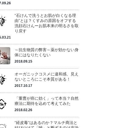
7.09.26
”石けんで洗うとお肌が白くなる理
由”とは？くすみの原因をオフする
洗顔石けんーお肌本来の明るさを取
り戻す
5.03.21
～抗生物質の弊害～薬が効かない身
体にはなりたくない
2018.09.15
オーガニックコスメに違和感、見え
ないところにこそ本質がある！
2017.10.17
「重曹が癌に効く」って本当？自然
療法に期待を込めて考えてみた
2018.02.26
”経皮毒”はあるのか？マルチ商法と
結びつけて「嘘」と断ずるのは非論