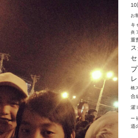
1
お
キ
炎
重
ス
セ
プ
レ
橋
合
濯
ー
道