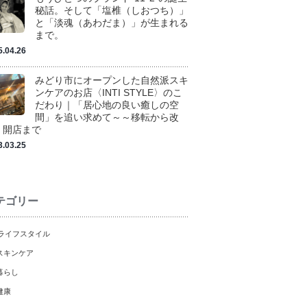
秘話。そして「塩椎（しおつち）」
と「淡魂（あわだま）」が生まれる
まで。
5.04.26
みどり市にオープンした自然派スキ
ンケアのお店〈INTI STYLE〉のこ
だわり｜「居心地の良い癒しの空
間」を追い求めて～～移転から改
、開店まで
3.03.25
テゴリー
ライフスタイル
スキンケア
暮らし
健康