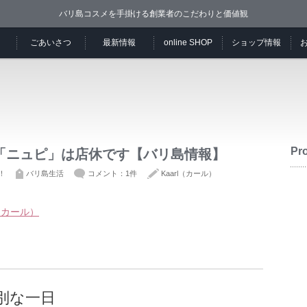
バリ島コスメを手掛ける創業者のこだわりと価値観
ごあいさつ
最新情報
online SHOP
ショップ情報
Pro
「ニュピ」は店休です【バリ島情報】
！
バリ島生活
コメント：1件
Kaarl（カール）
l（カール）
別な一日