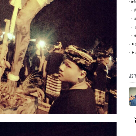
▶M
▶
▶
お