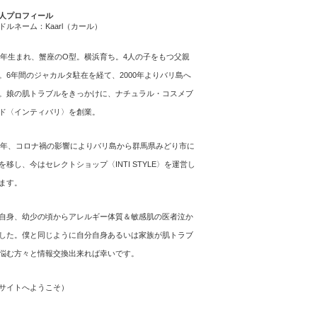
人プロフィール
ドルネーム：Kaarl（カール）
64年生まれ、蟹座のO型。横浜育ち。4人の子をもつ父親
。6年間のジャカルタ駐在を経て、2000年よりバリ島へ
。娘の肌トラブルをきっかけに、ナチュラル・コスメブ
ド〈インティバリ〉を創業。
21年、コロナ禍の影響によりバリ島から群馬県みどり市に
を移し、今はセレクトショップ〈INTI STYLE〉を運営し
ます。
自身、幼少の頃からアレルギー体質＆敏感肌の医者泣か
した。僕と同じように自分自身あるいは家族が肌トラブ
悩む方々と情報交換出来れば幸いです。
サイトへようこそ
）