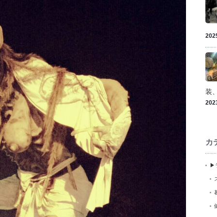
202
装
202
カ
▶