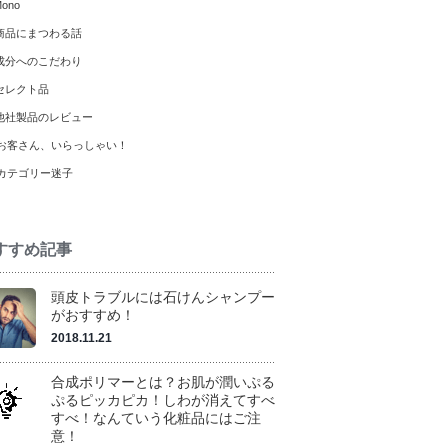
ono
商品にまつわる話
成分へのこだわり
セレクト品
他社製品のレビュー
お客さん、いらっしゃい！
カテゴリー迷子
すすめ記事
頭皮トラブルには石けんシャンプー
がおすすめ！
2018.11.21
合成ポリマーとは？お肌が潤いぷる
ぷるピッカピカ！しわが消えてすべ
すべ！なんていう化粧品にはご注
意！