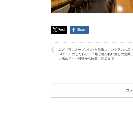
Post
Share
みどり市にオープンした自然派スキンケアのお店〈I
STYLE〉のこだわり｜「居心地の良い癒しの空間
い求めて～～移転から改装、開店まで
コメ