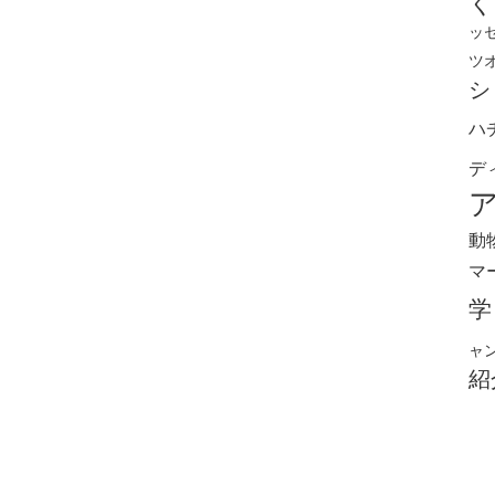
く
ッ
ツ
シ
ハ
デ
動
マ
学
ャ
紹