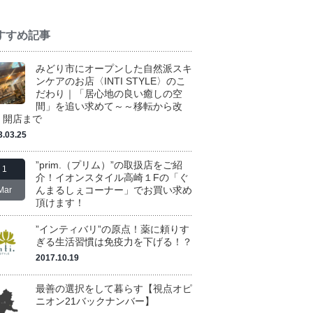
すすめ記事
みどり市にオープンした自然派スキ
ンケアのお店〈INTI STYLE〉のこ
だわり｜「居心地の良い癒しの空
間」を追い求めて～～移転から改
、開店まで
3.03.25
”prim.（プリム）”の取扱店をご紹
1
介！イオンスタイル高崎１Fの「ぐ
んまるしぇコーナー」でお買い求め
Mar
頂けます！
”インティバリ”の原点！薬に頼りす
ぎる生活習慣は免疫力を下げる！？
2017.10.19
最善の選択をして暮らす【視点オピ
ニオン21バックナンバー】