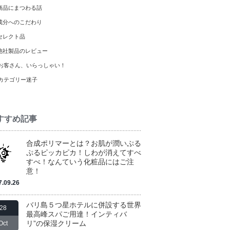
商品にまつわる話
成分へのこだわり
セレクト品
他社製品のレビュー
お客さん、いらっしゃい！
カテゴリー迷子
すすめ記事
合成ポリマーとは？お肌が潤いぷる
ぷるピッカピカ！しわが消えてすべ
すべ！なんていう化粧品にはご注
意！
7.09.26
バリ島５つ星ホテルに併設する世界
28
最高峰スパご用達！インティバ
リ”の保湿クリーム
Oct