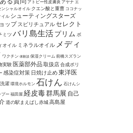
ある質問
アトピー性皮膚炎
アヤナ
エ
クエン酸と重曹
センシャルオイル
ココナッ
シューティングスターズ
オイル
セレクト
ョップ
スピリチュアル
バリ島生活
プリム
チミツ
ボ
メディ
ミネラルオイル
ィオイル
ア
ワクチン
保湿クリーム
前橋スズラン
体験談
医薬部外品
取扱店
物実験
合成ポリ
東洋医
感染症対策
日焼け止め
ー
石けん
洗濯
環境ホルモン
石けんシ
経皮毒
群馬展
自己
ンプー
福田屋
介
高島屋
道の駅まえばし赤城