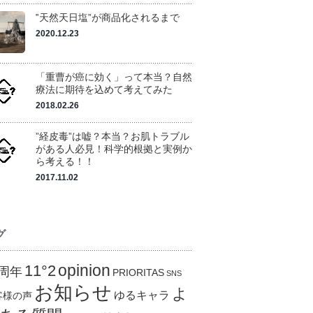
‟天然天日塩”が商品化されるまで
2020.12.23
「重曹が癌に効く」って本当？自然
療法に期待を込めて考えてみた
2018.02.26
”経皮毒”は嘘？本当？お肌トラブル
がある人必見！科学的根拠と実例か
ら考える！！
2017.11.02
グ
opinion
11°2
0周年
PRIORITAS
SNS
お知らせ
よ
ゆるキャラ
客様の声