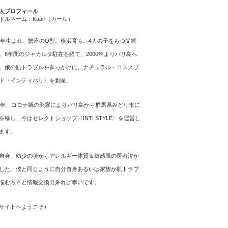
人プロフィール
ドルネーム：Kaarl（カール）
64年生まれ、蟹座のO型。横浜育ち。4人の子をもつ父親
。6年間のジャカルタ駐在を経て、2000年よりバリ島へ
。娘の肌トラブルをきっかけに、ナチュラル・コスメブ
ド〈インティバリ〉を創業。
21年、コロナ禍の影響によりバリ島から群馬県みどり市に
を移し、今はセレクトショップ〈INTI STYLE〉を運営し
ます。
自身、幼少の頃からアレルギー体質＆敏感肌の医者泣か
した。僕と同じように自分自身あるいは家族が肌トラブ
悩む方々と情報交換出来れば幸いです。
サイトへようこそ
）