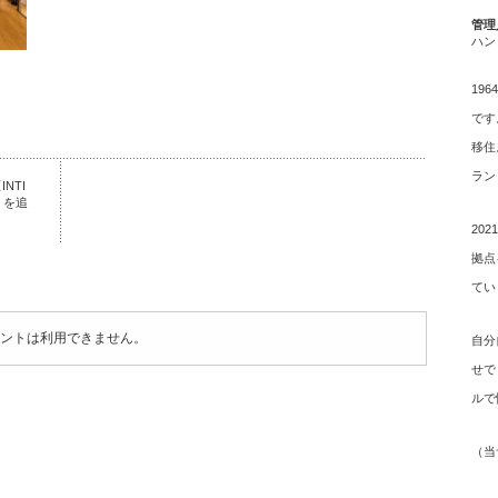
管理
ハン
19
です
移住
ラン
NTI
」を追
20
拠点
てい
ントは利用できません。
自分
せで
ルで
（
当