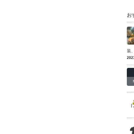
お
装
202