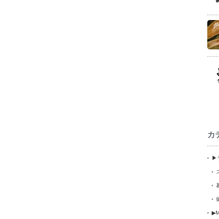
カ
▶
▶M