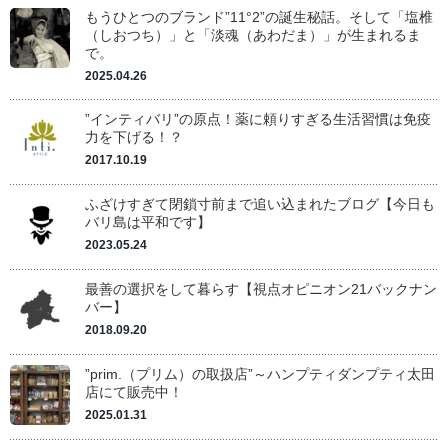
もうひとつのブランド”11°2”の誕生秘話。そして「塩椎
（しおつち）」と「淡魂（あわだま）」が生まれるま
で。
2025.04.26
”インティバリ”の原点！薬に頼りすぎる生活習慣は免疫
力を下げる！？
2017.10.19
ふざけすぎて閉鎖寸前まで追い込まれたブログ【今日も
バリ島は平和です】
2023.05.24
最善の選択をして暮らす【視点オピニオン21バックナン
バー】
2018.09.20
”prim.（プリム）の取扱店”～ハンプティダンプティ太田
店にて販売中！
2025.01.31