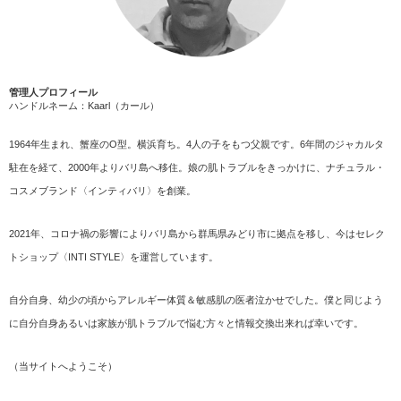
管理人プロフィール
ハンドルネーム：Kaarl（カール）
1964年生まれ、蟹座のO型。横浜育ち。4人の子をもつ父親です。6年間のジャカルタ
駐在を経て、2000年よりバリ島へ移住。娘の肌トラブルをきっかけに、ナチュラル・
コスメブランド〈インティバリ〉を創業。
2021年、コロナ禍の影響によりバリ島から群馬県みどり市に拠点を移し、今はセレク
トショップ〈INTI STYLE〉を運営しています。
自分自身、幼少の頃からアレルギー体質＆敏感肌の医者泣かせでした。僕と同じよう
に自分自身あるいは家族が肌トラブルで悩む方々と情報交換出来れば幸いです。
（
当サイトへようこそ
）