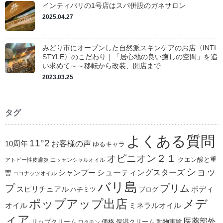
インティバリの1号店はスパ併設のガネサロン
2025.04.27
みどり市にオープンした自然派スキンケアのお店〈INTI
STYLE〉のこだわり｜「居心地の良い癒しの空間」を追
い求めて～～移転から改装、開店まで
2023.03.25
タグ
よくある質問
11°2
お客様の声
10周年
ゆるキャラ
オピニオン２１
クエン酸と重
アトピー性皮膚炎
エッセンシャルオイル
ショッ
シューティングスターズ
シャンプー
曹
ココナッツオイル
バリ島
プ
プリム
スピリチュアル
ボディ
ハチミツ
ブログ
ポップアップ出店
メデ
オイル
ミネラルオイル
ィア
医薬部外
リップクリーム
価格
保湿クリーム
動物実験
ワクチン