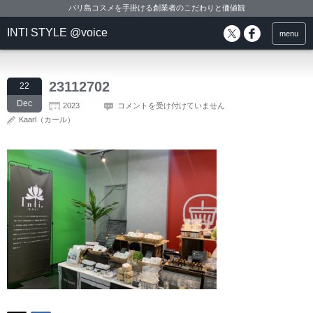
バリ島コスメを手掛ける創業者のこだわりと価値観
INTI STYLE @voice
menu
23112702
22
Dec
2023
コメントを受け付けていません
Kaarl（カール）