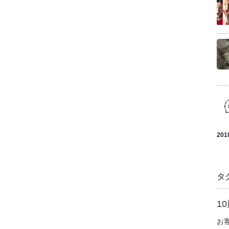
201
タ
1
お