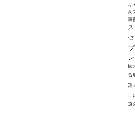
キ
炎
重
ス
セ
プ
レ
橋
合
濯
ー
道