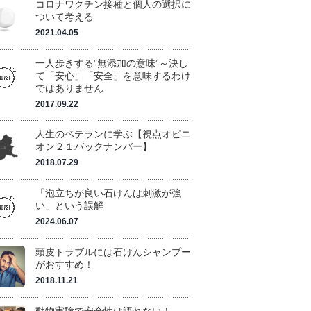
コロナワクチン接種と個人の選択に
ついて考える
2021.04.05
一人歩きする”無添加の意味”～決し
て「安心」「安全」を意味するわけ
ではありません
2017.09.22
人生のベテランに学ぶ【視点オピニ
オン２１バックナンバー】
2018.07.29
「泡立ちが良い石けんは刺激が強
い」という誤解
2024.06.07
頭皮トラブルには石けんシャンプー
がおすすめ！
2018.11.21