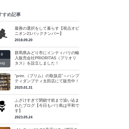
すすめ記事
最善の選択をして暮らす【視点オピ
ニオン21バックナンバー】
2018.09.20
群馬県みどり市にインティバリの輸
8
入販売会社PRIORITAS（プリオリ
タス）を設立しました！
Aug
”prim.（プリム）の取扱店”～ハンプ
ティダンプティ太田店にて販売中！
2025.01.31
ふざけすぎて閉鎖寸前まで追い込ま
れたブログ【今日もバリ島は平和で
す】
2023.05.24