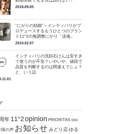
動物実験で安全性は語れない！
2018.09.05
”にがりの効能”～インティバリがプ
ロデュースするもうひとつのブラン
ド11°2の無調整にがり「淡魂」
2024.02.07
インティバリの洗顔石けんは安すぎ
て使うのが不安？いやいや、値段で
品質を判断するのは間違えでしょ？
と、いう話
8.11.01
グ
opinion
11°2
0周年
PRIORITAS
SNS
お知らせ
みどり店
ゆる
客様の声