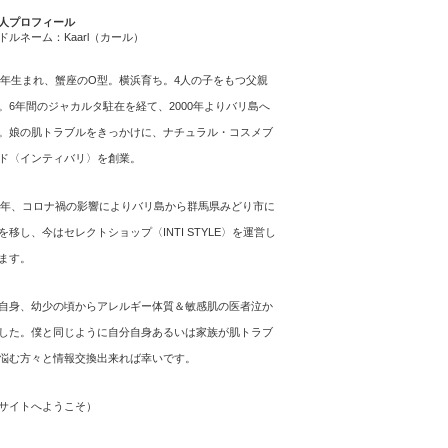
人プロフィール
ドルネーム：Kaarl（カール）
64年生まれ、蟹座のO型。横浜育ち。4人の子をもつ父親
。6年間のジャカルタ駐在を経て、2000年よりバリ島へ
。娘の肌トラブルをきっかけに、ナチュラル・コスメブ
ド〈インティバリ〉を創業。
21年、コロナ禍の影響によりバリ島から群馬県みどり市に
を移し、今はセレクトショップ〈INTI STYLE〉を運営し
ます。
自身、幼少の頃からアレルギー体質＆敏感肌の医者泣か
した。僕と同じように自分自身あるいは家族が肌トラブ
悩む方々と情報交換出来れば幸いです。
サイトへようこそ
）