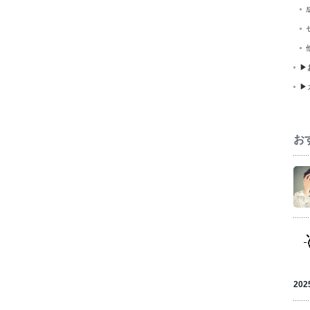
▶
▶
お
202