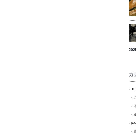
202
カ
▶
▶M