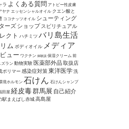
よくある質問
ャラ
アトピー性皮膚
クエン酸と
アヤナ
エッセンシャルオイル
シューティング
曹
ココナッツオイル
ターズ
ショップ
スピリチュアル
バリ島生活
レクト
ハチミツ
メディア
リム
ボディオイル
ビュー
ワクチン
保湿クリーム
前
体験談
医薬部外品
取扱店
動物実験
スズラン
東洋医学
感染症対策
成ポリマー
洗
石けん
環境ホルモン
石けんシャンプ
経皮毒
群馬展
自己紹介
福田屋
高島屋
の駅まえばし赤城