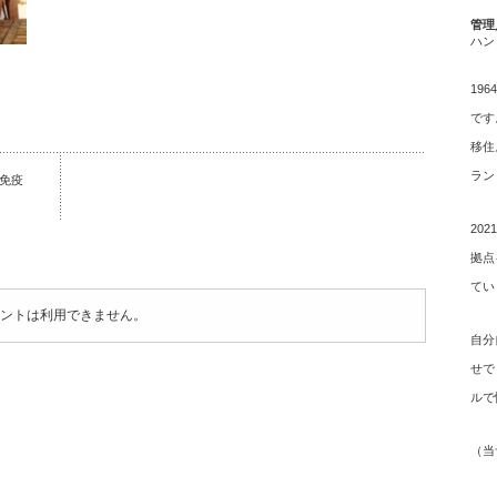
管理
ハン
19
です
移住
ラン
は免疫
20
拠点
てい
ントは利用できません。
自分
せで
ルで
（
当