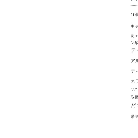
10
キ
炎
ン
テ
ア
デ
ネ
ワク
取
ど
濯