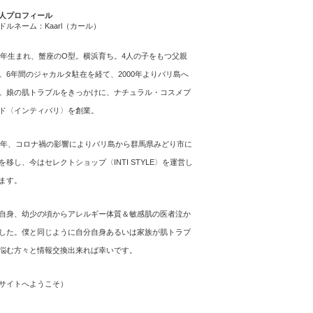
人プロフィール
ドルネーム：Kaarl（カール）
64年生まれ、蟹座のO型。横浜育ち。4人の子をもつ父親
。6年間のジャカルタ駐在を経て、2000年よりバリ島へ
。娘の肌トラブルをきっかけに、ナチュラル・コスメブ
ド〈インティバリ〉を創業。
21年、コロナ禍の影響によりバリ島から群馬県みどり市に
を移し、今はセレクトショップ〈INTI STYLE〉を運営し
ます。
自身、幼少の頃からアレルギー体質＆敏感肌の医者泣か
した。僕と同じように自分自身あるいは家族が肌トラブ
悩む方々と情報交換出来れば幸いです。
サイトへようこそ
）