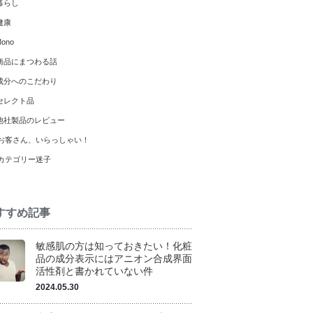
暮らし
健康
ono
商品にまつわる話
成分へのこだわり
セレクト品
他社製品のレビュー
お客さん、いらっしゃい！
カテゴリー迷子
すすめ記事
敏感肌の方は知っておきたい！化粧
品の成分表示にはアニオン合成界面
活性剤と書かれていない件
2024.05.30