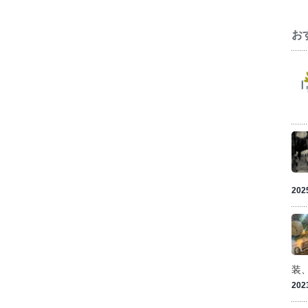
お
202
装
202