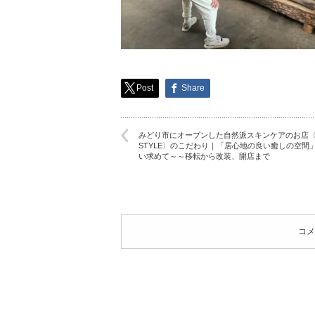
Post
Share
みどり市にオープンした自然派スキンケアのお店〈I
STYLE〉のこだわり｜「居心地の良い癒しの空間
い求めて～～移転から改装、開店まで
コメ