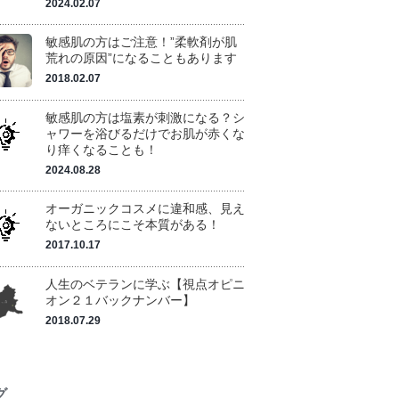
2024.02.07
敏感肌の方はご注意！”柔軟剤が肌
荒れの原因”になることもあります
2018.02.07
敏感肌の方は塩素が刺激になる？シ
ャワーを浴びるだけでお肌が赤くな
り痒くなることも！
2024.08.28
オーガニックコスメに違和感、見え
ないところにこそ本質がある！
2017.10.17
人生のベテランに学ぶ【視点オピニ
オン２１バックナンバー】
2018.07.29
グ