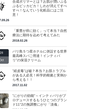
合成ポリマーとは？お肌が潤いぷる
ぷるピッカピカ！しわが消えてすべ
すべ！なんていう化粧品にはご注
意！
7.09.26
「重曹が癌に効く」って本当？自然
療法に期待を込めて考えてみた
2018.02.26
バリ島５つ星ホテルに併設する世界
28
最高峰スパご用達！インティバ
リ”の保湿クリーム
Oct
”経皮毒”は嘘？本当？お肌トラブル
がある人必見！科学的根拠と実例か
ら考える！！
2017.11.02
”にがりの効能”～インティバリがプ
ロデュースするもうひとつのブラン
ド11°2の無調整にがり「淡魂」