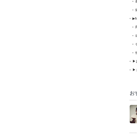
▶M
▶
▶
お