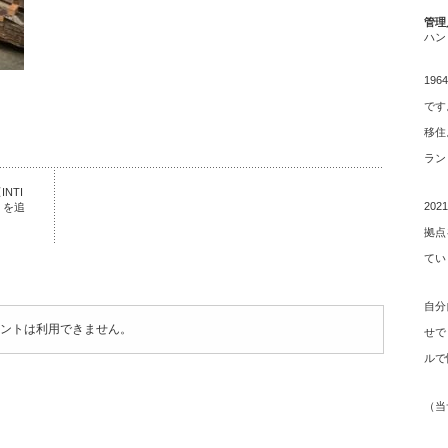
管理
ハン
19
です
移住
ラン
NTI
20
」を追
拠点
てい
自分
ントは利用できません。
せで
ルで
（
当