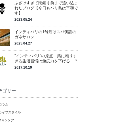
ふざけすぎて閉鎖寸前まで追い込ま
れたブログ【今日もバリ島は平和で
す】
2023.05.24
インティバリの1号店はスパ併設の
ガネサロン
2025.04.27
”インティバリ”の原点！薬に頼りす
ぎる生活習慣は免疫力を下げる！？
2017.10.19
テゴリー
コラム
ライフスタイル
スキンケア