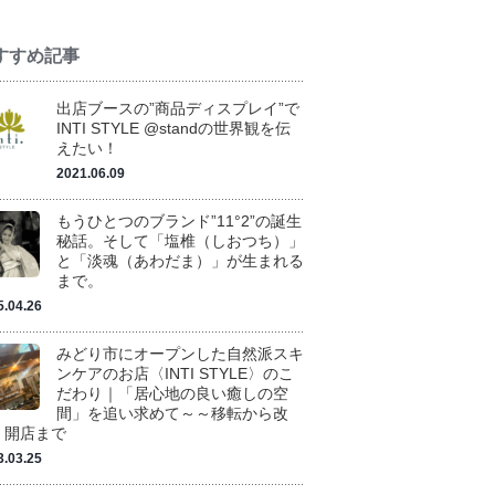
すすめ記事
出店ブースの”商品ディスプレイ”で
INTI STYLE @standの世界観を伝
えたい！
2021.06.09
もうひとつのブランド”11°2”の誕生
秘話。そして「塩椎（しおつち）」
と「淡魂（あわだま）」が生まれる
まで。
5.04.26
みどり市にオープンした自然派スキ
ンケアのお店〈INTI STYLE〉のこ
だわり｜「居心地の良い癒しの空
間」を追い求めて～～移転から改
、開店まで
3.03.25