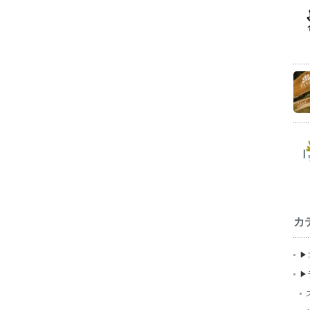
カ
▶
▶