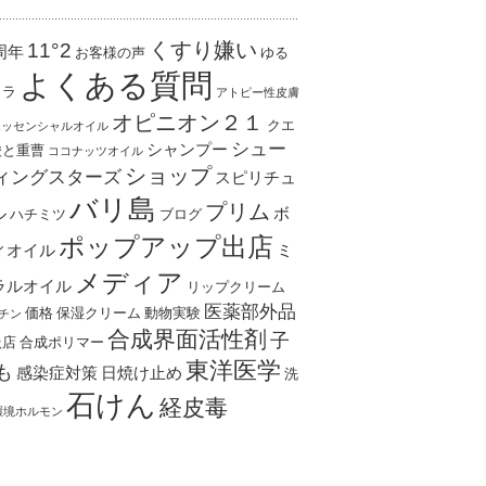
くすり嫌い
11°2
周年
お客様の声
ゆる
よくある質問
ャラ
アトピー性皮膚
オピニオン２１
クエ
エッセンシャルオイル
シュー
シャンプー
酸と重曹
ココナッツオイル
ショップ
ィングスターズ
スピリチュ
バリ島
プリム
ル
ボ
ハチミツ
ブログ
ポップアップ出店
ィオイル
ミ
メディア
ラルオイル
リップクリーム
医薬部外品
価格
保湿クリーム
動物実験
チン
合成界面活性剤
子
扱店
合成ポリマー
東洋医学
も
感染症対策
日焼け止め
洗
石けん
経皮毒
環境ホルモン