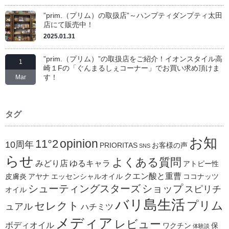
”prim.（プリム）の取扱店”～ハンプティダンプティ太田
店にて販売中！
2025.01.31
”prim.（プリム）”の取扱店をご紹介！イオンスタイル高
1
崎１Fの「ぐんまるしぇコーナー」でお買い求め頂けま
す！
Mar
タグ
お知
opinion
11°2
10周年
PRIORITAS
お客様の声
SNS
らせ
よくある質問
みどり店
ゆるキャラ
アトピー性
クエン酸と重曹
皮膚炎
アヤナ
エッセンシャルオイル
ココナッツ
シューティングスターズ
ショップ
スピリチ
オイル
バリ島生活
プリム
セレクト
ュアル
ハチミツ
メディア
レビュー
ボディオイル
ワクチン
保
体験談