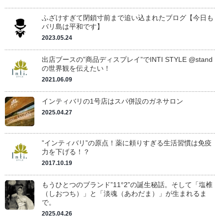
ふざけすぎて閉鎖寸前まで追い込まれたブログ【今日も
バリ島は平和です】
2023.05.24
出店ブースの”商品ディスプレイ”でINTI STYLE @stand
の世界観を伝えたい！
2021.06.09
インティバリの1号店はスパ併設のガネサロン
2025.04.27
”インティバリ”の原点！薬に頼りすぎる生活習慣は免疫
力を下げる！？
2017.10.19
もうひとつのブランド”11°2”の誕生秘話。そして「塩椎
（しおつち）」と「淡魂（あわだま）」が生まれるま
で。
2025.04.26