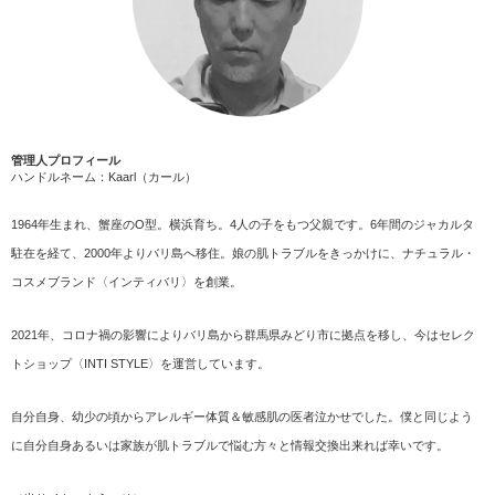
管理人プロフィール
ハンドルネーム：Kaarl（カール）
1964年生まれ、蟹座のO型。横浜育ち。4人の子をもつ父親です。6年間のジャカルタ
駐在を経て、2000年よりバリ島へ移住。娘の肌トラブルをきっかけに、ナチュラル・
コスメブランド〈インティバリ〉を創業。
2021年、コロナ禍の影響によりバリ島から群馬県みどり市に拠点を移し、今はセレク
トショップ〈INTI STYLE〉を運営しています。
自分自身、幼少の頃からアレルギー体質＆敏感肌の医者泣かせでした。僕と同じよう
に自分自身あるいは家族が肌トラブルで悩む方々と情報交換出来れば幸いです。