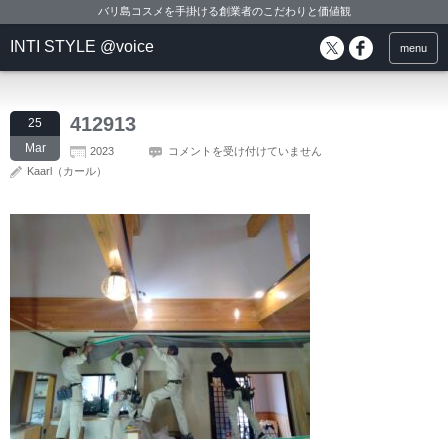
バリ島コスメを手掛ける創業者のこだわりと価値観
INTI STYLE @voice
menu
412913
25
Mar
2023
コメントを受け付けていません
Kaarl（カール）