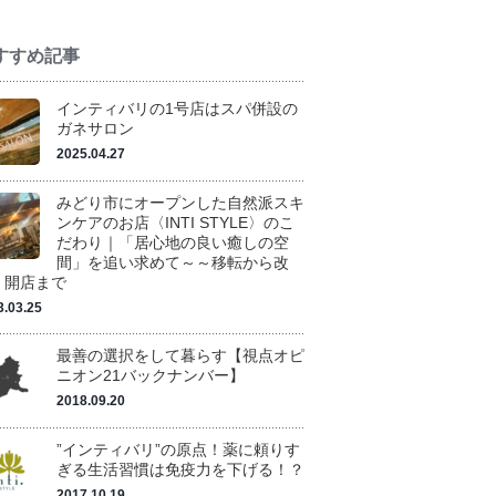
すすめ記事
インティバリの1号店はスパ併設の
ガネサロン
2025.04.27
みどり市にオープンした自然派スキ
ンケアのお店〈INTI STYLE〉のこ
だわり｜「居心地の良い癒しの空
間」を追い求めて～～移転から改
、開店まで
3.03.25
最善の選択をして暮らす【視点オピ
ニオン21バックナンバー】
2018.09.20
”インティバリ”の原点！薬に頼りす
ぎる生活習慣は免疫力を下げる！？
2017.10.19