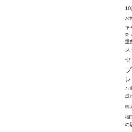
1
お
キ
炎
重
ス
セ
プ
レ
ム
成
環
福
の