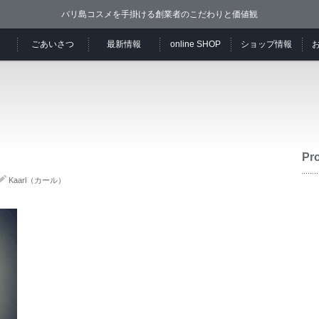
バリ島コスメを手掛ける創業者のこだわりと価値観
ごあいさつ
最新情報
online SHOP
ショップ情報
Pro
Kaarl（カール）