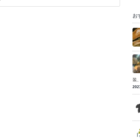
お
装
202