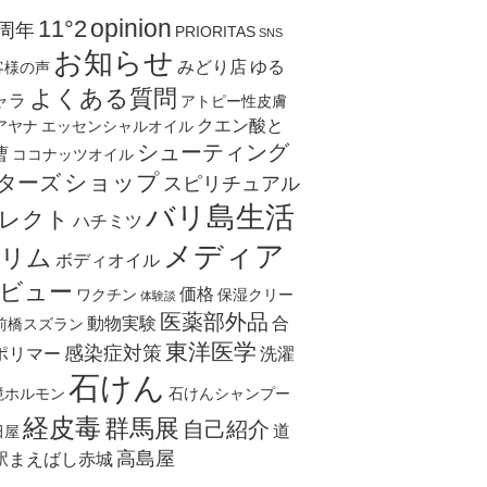
opinion
11°2
0周年
PRIORITAS
SNS
お知らせ
みどり店
ゆる
客様の声
よくある質問
ャラ
アトピー性皮膚
クエン酸と
アヤナ
エッセンシャルオイル
シューティング
曹
ココナッツオイル
ショップ
ターズ
スピリチュアル
バリ島生活
レクト
ハチミツ
メディア
リム
ボディオイル
ビュー
価格
ワクチン
保湿クリー
体験談
医薬部外品
動物実験
合
前橋スズラン
東洋医学
感染症対策
ポリマー
洗濯
石けん
境ホルモン
石けんシャンプー
経皮毒
群馬展
自己紹介
道
田屋
高島屋
駅まえばし赤城