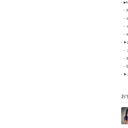
▶M
▶
▶
お