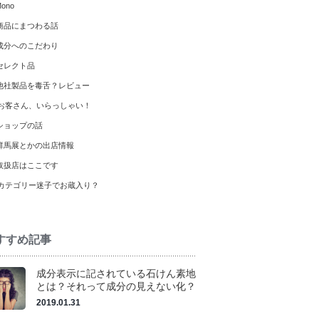
ono
商品にまつわる話
成分へのこだわり
セレクト品
他社製品を毒舌？レビュー
お客さん、いらっしゃい！
ショップの話
群馬展とかの出店情報
取扱店はここです
カテゴリー迷子でお蔵入り？
すすめ記事
成分表示に記されている石けん素地
とは？それって成分の見えない化？
2019.01.31