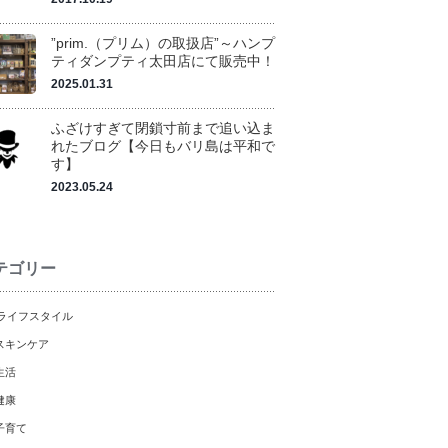
”prim.（プリム）の取扱店”～ハンプ
ティダンプティ太田店にて販売中！
2025.01.31
ふざけすぎて閉鎖寸前まで追い込ま
れたブログ【今日もバリ島は平和で
す】
2023.05.24
テゴリー
ライフスタイル
スキンケア
生活
健康
子育て