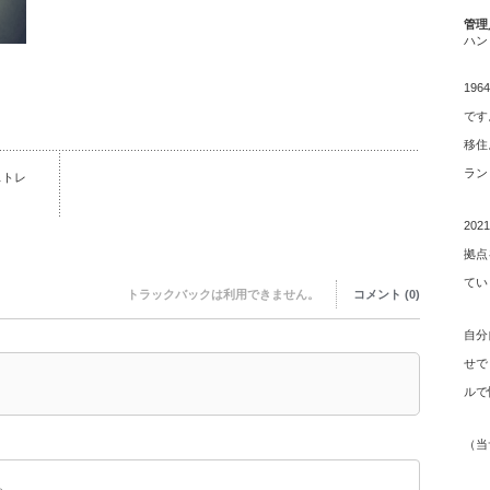
管理
ハン
19
です
移住
ラン
ストレ
20
拠点
てい
トラックバックは利用できません。
コメント (0)
自分
せで
ルで
（
当
。