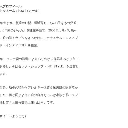
人プロフィール
ドルネーム：Kaarl（カール）
64年生まれ、蟹座のO型。横浜育ち。4人の子をもつ父親
。6年間のジャカルタ駐在を経て、2000年よりバリ島へ
。娘の肌トラブルをきっかけに、ナチュラル・コスメブ
ド〈インティバリ〉を創業。
21年、コロナ禍の影響によりバリ島から群馬県みどり市に
を移し、今はセレクトショップ〈INTI STYLE〉を運営し
ます。
自身、幼少の頃からアレルギー体質＆敏感肌の医者泣か
した。僕と同じように自分自身あるいは家族が肌トラブ
悩む方々と情報交換出来れば幸いです。
サイトへようこそ
）