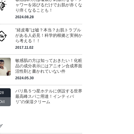
ャワーを浴びるだけでお肌が赤くな
り痒くなることも！
2024.08.28
”経皮毒”は嘘？本当？お肌トラブル
がある人必見！科学的根拠と実例か
ら考える！！
2017.11.02
敏感肌の方は知っておきたい！化粧
品の成分表示にはアニオン合成界面
活性剤と書かれていない件
2024.05.30
バリ島５つ星ホテルに併設する世界
28
最高峰スパご用達！インティバ
リ”の保湿クリーム
Oct
グ