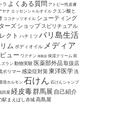
よくある質問
ャラ
アトピー性皮膚
クエン酸と
アヤナ
エッセンシャルオイル
シューティング
曹
ココナッツオイル
ターズ
ショップ
スピリチュアル
バリ島生活
レクト
ハチミツ
メディア
リム
ボディオイル
ビュー
ワクチン
保湿クリーム
前
体験談
医薬部外品
取扱店
動物実験
スズラン
東洋医学
感染症対策
成ポリマー
洗
石けん
環境ホルモン
石けんシャンプ
経皮毒
群馬展
自己紹介
福田屋
高島屋
の駅まえばし赤城