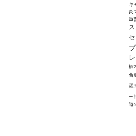
キ
炎
重
ス
セ
プ
レ
橋
合
濯
ー
道