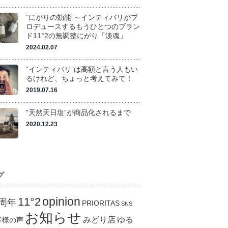
”にがりの効能”～インティバリがプ
ロデュースするもうひとつのブラン
ド11°2の無調整にがり「淡魂」
2024.02.07
”インティバリ”は高額と言う人もい
るけれど、ちょっと考えてみて！
2019.07.16
‟天然天日塩”が商品化されるまで
2020.12.23
グ
opinion
11°2
0周年
PRIORITAS
SNS
お知らせ
みどり店
ゆる
客様の声