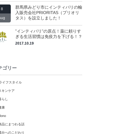
群馬県みどり市にインティバリの輸
8
入販売会社PRIORITAS（プリオリ
タス）を設立しました！
Aug
”インティバリ”の原点！薬に頼りす
ぎる生活習慣は免疫力を下げる！？
2017.10.19
テゴリー
ライフスタイル
スキンケア
暮らし
健康
ono
商品にまつわる話
成分へのこだわり