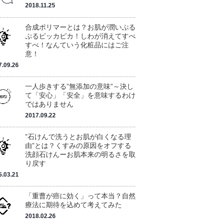
2018.11.25
合成ポリマーとは？お肌が潤いぷる
ぷるピッカピカ！しわが消えてすべ
すべ！なんていう化粧品にはご注
意！
7.09.26
一人歩きする”無添加の意味”～決し
て「安心」「安全」を意味するわけ
ではありません
2017.09.22
”石けんで洗うとお肌が白くなる理
由”とは？くすみの原因をオフする
洗顔石けんーお肌本来の明るさを取
り戻す
5.03.21
「重曹が癌に効く」って本当？自然
療法に期待を込めて考えてみた
2018.02.26