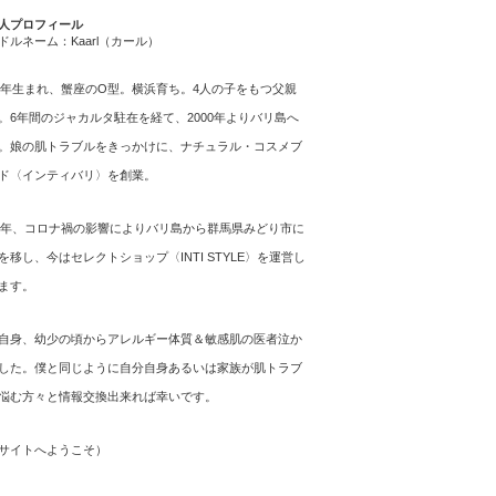
人プロフィール
ドルネーム：Kaarl（カール）
64年生まれ、蟹座のO型。横浜育ち。4人の子をもつ父親
。6年間のジャカルタ駐在を経て、2000年よりバリ島へ
。娘の肌トラブルをきっかけに、ナチュラル・コスメブ
ド〈インティバリ〉を創業。
21年、コロナ禍の影響によりバリ島から群馬県みどり市に
を移し、今はセレクトショップ〈INTI STYLE〉を運営し
ます。
自身、幼少の頃からアレルギー体質＆敏感肌の医者泣か
した。僕と同じように自分自身あるいは家族が肌トラブ
悩む方々と情報交換出来れば幸いです。
サイトへようこそ
）