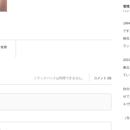
管理
ハン
19
です
移住
ラン
断食療
20
拠点
てい
トラックバックは利用できません。
コメント (0)
自分
せで
ルで
（
当
。