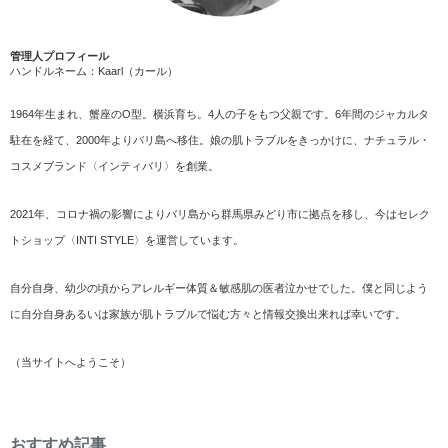
管理人プロフィール
ハンドルネーム：Kaarl（カール）
1964年生まれ、蟹座のO型。横浜育ち。4人の子をもつ父親です。6年間のジャカルタ
駐在を経て、2000年よりバリ島へ移住。娘の肌トラブルをきっかけに、ナチュラル・
コスメブランド〈インティバリ〉を創業。
2021年、コロナ禍の影響によりバリ島から群馬県みどり市に拠点を移し、今はセレク
トショップ〈INTI STYLE〉を運営しています。
自分自身、幼少の頃からアレルギー体質＆敏感肌の医者泣かせでした。僕と同じよう
に自分自身あるいは家族が肌トラブルで悩む方々と情報交換出来れば幸いです。
（
当サイトへようこそ
）
おすすめ記事