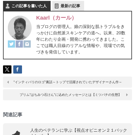
この記事を書いた人
最新の記事
Kaarl（カール）
当ブログの管理人。娘の深刻な肌トラブルをき
っかけに自然派スキンケアの道へ。以来、20数
年にわたり企画・開発に携わってきました。こ
こでは職人目線のリアルな情報や、現場での気
づきを発信しています。
”インティバリのロゴ”裏話～トップで活躍されていたデザイナーさん作～
プリム”はちみつ石けん”に込めたメッセージとは【ミツバチの生態】
関連記事
人生のベテランに学ぶ【視点オピニオン２１バック