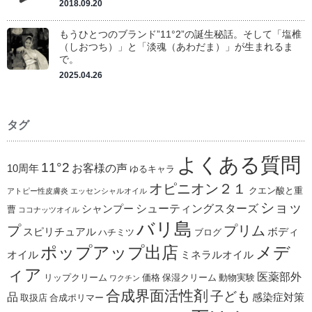
2018.09.20
もうひとつのブランド”11°2”の誕生秘話。そして「塩椎
（しおつち）」と「淡魂（あわだま）」が生まれるま
で。
2025.04.26
タグ
よくある質問
11°2
お客様の声
10周年
ゆるキャラ
オピニオン２１
クエン酸と重
アトピー性皮膚炎
エッセンシャルオイル
ショッ
シューティングスターズ
シャンプー
曹
ココナッツオイル
バリ島
プ
プリム
スピリチュアル
ボディ
ハチミツ
ブログ
ポップアップ出店
メデ
オイル
ミネラルオイル
ィア
医薬部外
リップクリーム
価格
保湿クリーム
動物実験
ワクチン
合成界面活性剤
子ども
品
感染症対策
取扱店
合成ポリマー