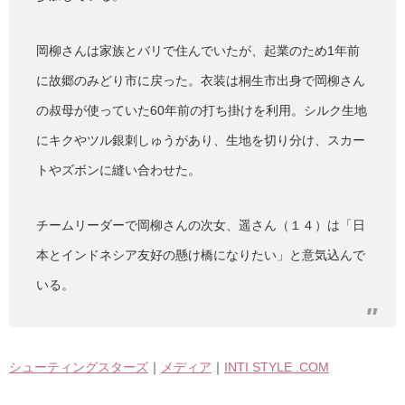
岡柳さんは家族とバリで住んでいたが、起業のため1年前
に故郷のみどり市に戻った。衣装は桐生市出身で岡柳さん
の叔母が使っていた60年前の打ち掛けを利用。シルク生地
にキクやツル銀刺しゅうがあり、生地を切り分け、スカー
トやズボンに縫い合わせた。
チームリーダーで岡柳さんの次女、遥さん（１４）は「日
本とインドネシア友好の懸け橋になりたい」と意気込んで
いる。
シューティングスターズ
｜
メディア
｜
INTI STYLE .COM