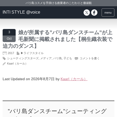
バリ島コスメを手掛ける創業者のこだわりと価値観
INTI STYLE @voice
menu
娘が所属する”バリ島ダンスチーム”が上
3
毛新聞に掲載されました【桐生織衣装で
Oct
迫力のダンス】
2017
▶ライフスタイル
シューティングスターズ
,
メディア
,
バリ島
,
子ども
コメントを書く
Kaarl（カール）
Last Updated on 2026年8月7日 by
Kaarl（カール）
”バリ島ダンスチーム”シューティング