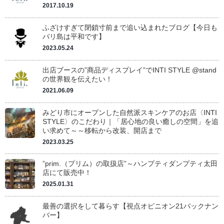
2017.10.19
ふざけすぎて閉鎖寸前まで追い込まれたブログ【今日も
バリ島は平和です】
2023.05.24
出店ブースの”商品ディスプレイ”でINTI STYLE @stand
の世界観を伝えたい！
2021.06.09
みどり市にオープンした自然派スキンケアのお店〈INTI
STYLE〉のこだわり｜「居心地の良い癒しの空間」を追
い求めて～～移転から改装、開店まで
2023.03.25
”prim.（プリム）の取扱店”～ハンプティダンプティ太田
店にて販売中！
2025.01.31
最善の選択をして暮らす【視点オピニオン21バックナン
バー】