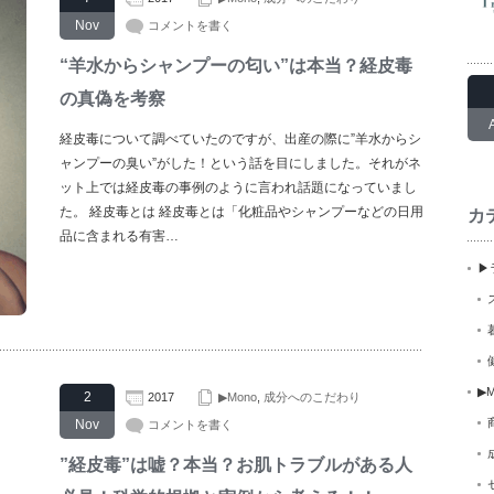
Nov
コメントを書く
“羊水からシャンプーの匂い”は本当？経皮毒
の真偽を考察
経皮毒について調べていたのですが、出産の際に”羊水からシ
ャンプーの臭い”がした！という話を目にしました。それがネ
ット上では経皮毒の事例のように言われ話題になっていまし
た。 経皮毒とは 経皮毒とは「化粧品やシャンプーなどの日用
カ
品に含まれる有害…
▶
▶M
2
2017
▶Mono
,
成分へのこだわり
Nov
コメントを書く
”経皮毒”は嘘？本当？お肌トラブルがある人