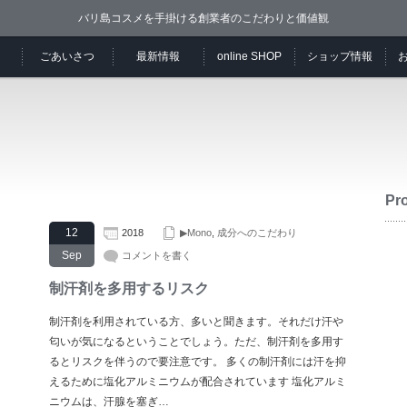
バリ島コスメを手掛ける創業者のこだわりと価値観
ごあいさつ
最新情報
online SHOP
ショップ情報
Pro
12
2018
▶Mono
,
成分へのこだわり
Sep
コメントを書く
制汗剤を多用するリスク
制汗剤を利用されている方、多いと聞きます。それだけ汗や
匂いが気になるということでしょう。ただ、制汗剤を多用す
るとリスクを伴うので要注意です。 多くの制汗剤には汗を抑
えるために塩化アルミニウムが配合されています 塩化アルミ
ニウムは、汗腺を塞ぎ…