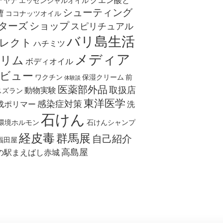
クエン酸と
アヤナ
エッセンシャルオイル
シューティング
曹
ココナッツオイル
ターズ
ショップ
スピリチュアル
バリ島生活
レクト
ハチミツ
メディア
リム
ボディオイル
ビュー
ワクチン
保湿クリーム
前
体験談
医薬部外品
取扱店
動物実験
スズラン
東洋医学
感染症対策
成ポリマー
洗
石けん
環境ホルモン
石けんシャンプ
経皮毒
群馬展
自己紹介
福田屋
高島屋
の駅まえばし赤城