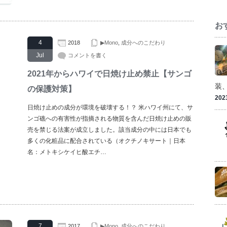
お
4
2018
▶Mono
,
成分へのこだわり
Jul
コメントを書く
2021年からハワイで日焼け止め禁止【サンゴ
装
の保護対策】
202
日焼け止めの成分が環境を破壊する！？ 米ハワイ州にて、サ
ンゴ礁への有害性が指摘される物質を含んだ日焼け止めの販
売を禁じる法案が成立しました。該当成分の中には日本でも
多くの化粧品に配合されている（オクチノキサート｜日本
名：メトキシケイヒ酸エチ…
7
2017
▶Mono
,
成分へのこだわり