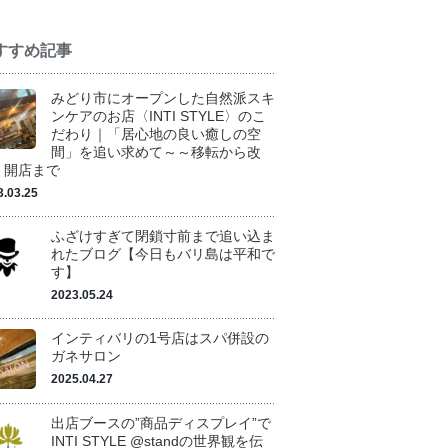
すすめ記事
みどり市にオープンした自然派スキ
ンケアのお店〈INTI STYLE〉のこ
だわり｜「居心地の良い癒しの空
間」を追い求めて～～移転から改
、開店まで
3.03.25
ふざけすぎて閉鎖寸前まで追い込ま
れたブログ【今日もバリ島は平和で
す】
2023.05.24
インティバリの1号店はスパ併設の
ガネサロン
2025.04.27
出店ブースの”商品ディスプレイ”で
INTI STYLE @standの世界観を伝