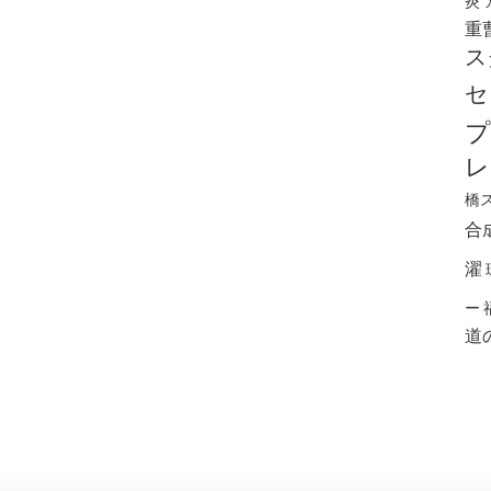
炎
重
ス
セ
プ
レ
橋
合
濯
ー
道