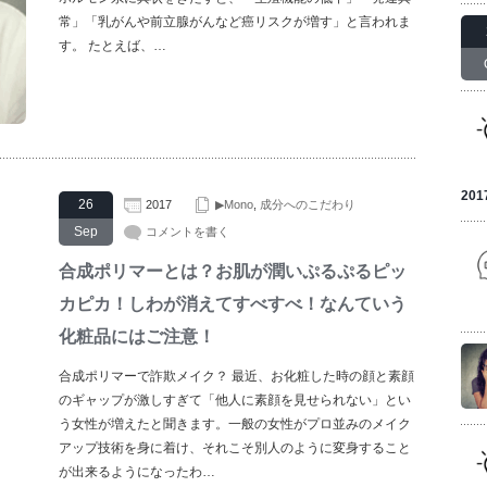
常」「乳がんや前立腺がんなど癌リスクが増す」と言われま
す。 たとえば、…
201
26
2017
▶Mono
,
成分へのこだわり
Sep
コメントを書く
合成ポリマーとは？お肌が潤いぷるぷるピッ
カピカ！しわが消えてすべすべ！なんていう
化粧品にはご注意！
合成ポリマーで詐欺メイク？ 最近、お化粧した時の顔と素顔
のギャップが激しすぎて「他人に素顔を見せられない」とい
う女性が増えたと聞きます。一般の女性がプロ並みのメイク
アップ技術を身に着け、それこそ別人のように変身すること
が出来るようになったわ…