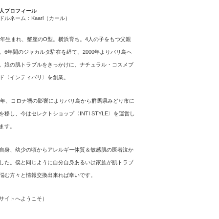
人プロフィール
ドルネーム：Kaarl（カール）
64年生まれ、蟹座のO型。横浜育ち。4人の子をもつ父親
。6年間のジャカルタ駐在を経て、2000年よりバリ島へ
。娘の肌トラブルをきっかけに、ナチュラル・コスメブ
ド〈インティバリ〉を創業。
21年、コロナ禍の影響によりバリ島から群馬県みどり市に
を移し、今はセレクトショップ〈INTI STYLE〉を運営し
ます。
自身、幼少の頃からアレルギー体質＆敏感肌の医者泣か
した。僕と同じように自分自身あるいは家族が肌トラブ
悩む方々と情報交換出来れば幸いです。
サイトへようこそ
）