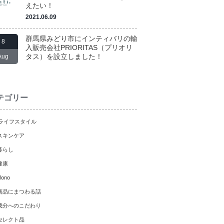
えたい！
2021.06.09
群馬県みどり市にインティバリの輸
8
入販売会社PRIORITAS（プリオリ
タス）を設立しました！
Aug
テゴリー
ライフスタイル
スキンケア
暮らし
健康
ono
商品にまつわる話
成分へのこだわり
セレクト品