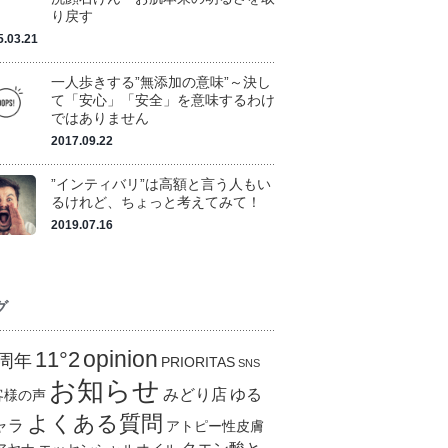
り戻す
5.03.21
一人歩きする”無添加の意味”～決し
て「安心」「安全」を意味するわけ
ではありません
2017.09.22
”インティバリ”は高額と言う人もい
るけれど、ちょっと考えてみて！
2019.07.16
グ
opinion
11°2
0周年
PRIORITAS
SNS
お知らせ
みどり店
ゆる
客様の声
よくある質問
ャラ
アトピー性皮膚