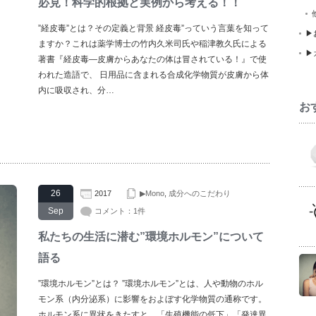
必見！科学的根拠と実例から考える！！
”経皮毒”とは？その定義と背景 経皮毒”っていう言葉を知って
▶
ますか？これは薬学博士の竹内久米司氏や稲津教久氏による
▶
著書『経皮毒―皮膚からあなたの体は冒されている！』で使
われた造語で、 日用品に含まれる合成化学物質が皮膚から体
内に吸収され、分…
お
26
2017
▶Mono
,
成分へのこだわり
Sep
コメント：1件
私たちの生活に潜む”環境ホルモン”について
語る
”環境ホルモン”とは？ ”環境ホルモン”とは、人や動物のホル
モン系（内分泌系）に影響をおよぼす化学物質の通称です。
ホルモン系に異状をきたすと、「生殖機能の低下」「発達異