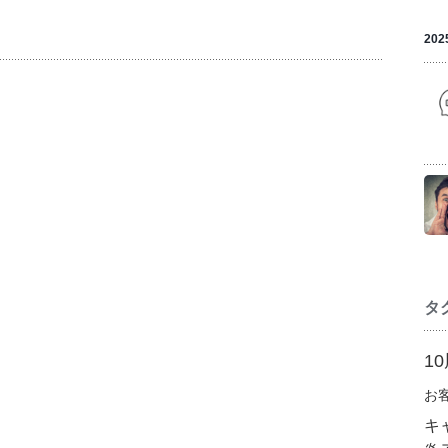
202
タ
1
お
キ