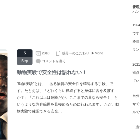
管理
ハン
19
です
移住
ラン
5
2018
成分へのこだわり
,
▶Mono
Sep
コメントを書く
20
動物実験で安全性は語れない！
拠点
てい
”動物実験”とは、「ある物質の安全性を確認する手段」で
す。たとえば、「どれくらい摂取すると身体に害を及ぼす
自分
か？」「これ以上は危険だが、ここまでの量なら安全！」と
せで
いうような許容範囲を見極めるために行われます。 ただ、動
物実験で確認できる安全…
ルで
（
当