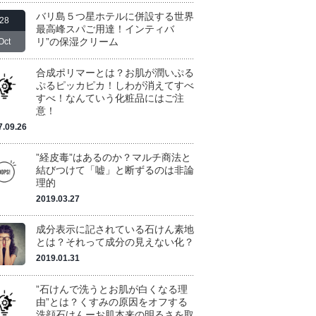
バリ島５つ星ホテルに併設する世界
28
最高峰スパご用達！インティバ
リ”の保湿クリーム
Oct
合成ポリマーとは？お肌が潤いぷる
ぷるピッカピカ！しわが消えてすべ
すべ！なんていう化粧品にはご注
意！
7.09.26
”経皮毒”はあるのか？マルチ商法と
結びつけて「嘘」と断ずるのは非論
理的
2019.03.27
成分表示に記されている石けん素地
とは？それって成分の見えない化？
2019.01.31
”石けんで洗うとお肌が白くなる理
由”とは？くすみの原因をオフする
洗顔石けんーお肌本来の明るさを取