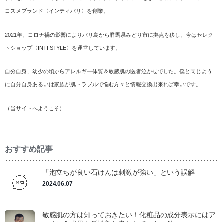
コスメブランド〈インティバリ〉を創業。
2021年、コロナ禍の影響によりバリ島から群馬県みどり市に拠点を移し、今はセレク
トショップ〈INTI STYLE〉を運営しています。
自分自身、幼少の頃からアレルギー体質＆敏感肌の医者泣かせでした。僕と同じよう
に自分自身あるいは家族が肌トラブルで悩む方々と情報交換出来れば幸いです。
（
当サイトへようこそ
）
おすすめ記事
「泡立ちが良い石けんは刺激が強い」という誤解
2024.06.07
敏感肌の方は知っておきたい！化粧品の成分表示にはア