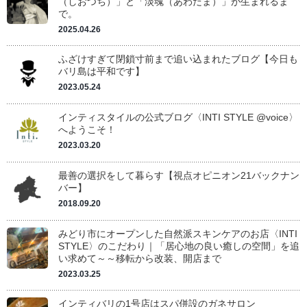
（しおつち）」と「淡魂（あわだま）」が生まれるま
で。
2025.04.26
ふざけすぎて閉鎖寸前まで追い込まれたブログ【今日も
バリ島は平和です】
2023.05.24
インティスタイルの公式ブログ〈INTI STYLE @voice〉
へようこそ！
2023.03.20
最善の選択をして暮らす【視点オピニオン21バックナン
バー】
2018.09.20
みどり市にオープンした自然派スキンケアのお店〈INTI
STYLE〉のこだわり｜「居心地の良い癒しの空間」を追
い求めて～～移転から改装、開店まで
2023.03.25
インティバリの1号店はスパ併設のガネサロン