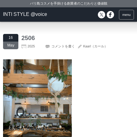
バリ島コスメを手掛ける創業者のこだわりと価値観
INTI STYLE @voice
menu
2506
16
May
2025
コメントを書く
Kaarl（カール）