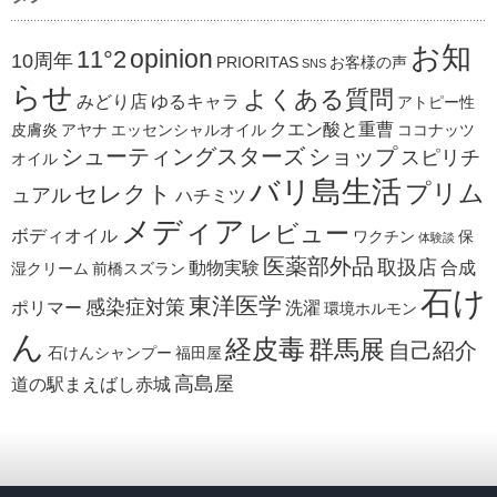
お知
opinion
11°2
10周年
PRIORITAS
お客様の声
SNS
らせ
よくある質問
みどり店
ゆるキャラ
アトピー性
クエン酸と重曹
皮膚炎
アヤナ
エッセンシャルオイル
ココナッツ
シューティングスターズ
ショップ
スピリチ
オイル
バリ島生活
プリム
セレクト
ュアル
ハチミツ
メディア
レビュー
ボディオイル
ワクチン
保
体験談
医薬部外品
取扱店
動物実験
合成
湿クリーム
前橋スズラン
石け
東洋医学
感染症対策
ポリマー
洗濯
環境ホルモン
ん
経皮毒
群馬展
自己紹介
石けんシャンプー
福田屋
高島屋
道の駅まえばし赤城