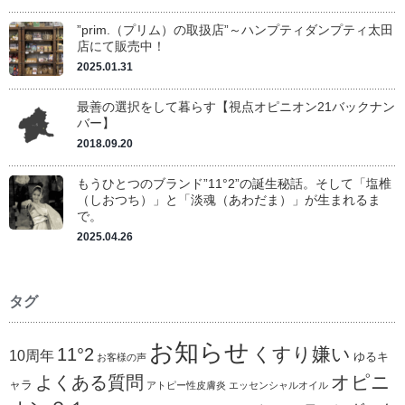
”prim.（プリム）の取扱店”～ハンプティダンプティ太田
店にて販売中！
2025.01.31
最善の選択をして暮らす【視点オピニオン21バックナン
バー】
2018.09.20
もうひとつのブランド”11°2”の誕生秘話。そして「塩椎
（しおつち）」と「淡魂（あわだま）」が生まれるま
で。
2025.04.26
タグ
お知らせ
くすり嫌い
11°2
10周年
ゆるキ
お客様の声
オピニ
よくある質問
ャラ
アトピー性皮膚炎
エッセンシャルオイル