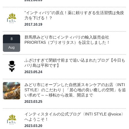
2021.06.09
”インティバリ”の原点！薬に頼りすぎる生活習慣は免疫
力を下げる！？
2017.10.19
群馬県みどり市にインティバリの輸入販売会社
8
PRIORITAS（プリオリタス）を設立しました！
Aug
ふざけすぎて閉鎖寸前まで追い込まれたブログ【今日も
バリ島は平和です】
2023.05.24
みどり市にオープンした自然派スキンケアのお店〈INTI
STYLE〉のこだわり｜「居心地の良い癒しの空間」を追
い求めて～～移転から改装、開店まで
2023.03.25
インティスタイルの公式ブログ〈INTI STYLE @voice〉
へようこそ！
2023.03.20