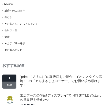
▶Mono
成分へのこだわり
暮らし
▶お客さん、いらっしゃい！
セレクト品
健康
▶カテゴリー迷子
他社製品のレビュー
おすすめ記事
”prim.（プリム）”の取扱店をご紹介！イオンスタイル高
1
崎１Fの「ぐんまるしぇコーナー」でお買い求め頂けま
す！
Mar
出店ブースの”商品ディスプレイ”でINTI STYLE @stand
の世界観を伝えたい！