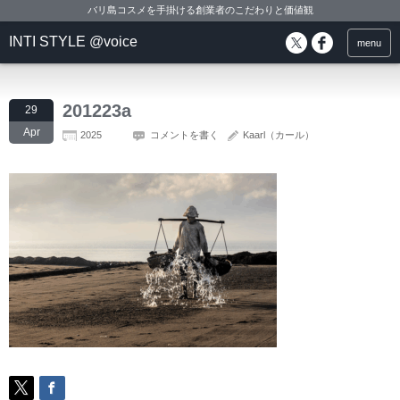
バリ島コスメを手掛ける創業者のこだわりと価値観
INTI STYLE @voice
menu
201223a
29
Apr
2025
コメントを書く
Kaarl（カール）