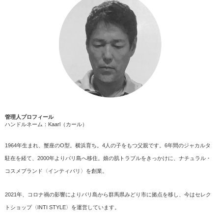
管理人プロフィール
ハンドルネーム：Kaarl（カール）
1964年生まれ、蟹座のO型。横浜育ち。4人の子をもつ父親です。6年間のジャカルタ
駐在を経て、2000年よりバリ島へ移住。娘の肌トラブルをきっかけに、ナチュラル・
コスメブランド〈インティバリ〉を創業。
2021年、コロナ禍の影響によりバリ島から群馬県みどり市に拠点を移し、今はセレク
トショップ〈INTI STYLE〉を運営しています。