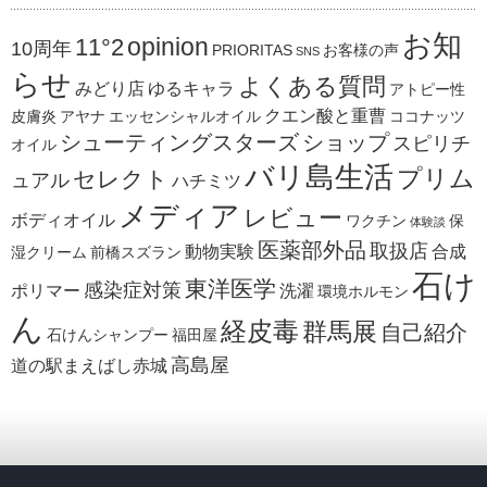
お知
opinion
11°2
10周年
PRIORITAS
お客様の声
SNS
らせ
よくある質問
みどり店
ゆるキャラ
アトピー性
クエン酸と重曹
皮膚炎
アヤナ
エッセンシャルオイル
ココナッツ
シューティングスターズ
ショップ
スピリチ
オイル
バリ島生活
プリム
セレクト
ュアル
ハチミツ
メディア
レビュー
ボディオイル
ワクチン
保
体験談
医薬部外品
取扱店
動物実験
合成
湿クリーム
前橋スズラン
石け
東洋医学
感染症対策
ポリマー
洗濯
環境ホルモン
ん
経皮毒
群馬展
自己紹介
石けんシャンプー
福田屋
高島屋
道の駅まえばし赤城